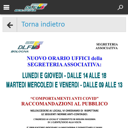
Chi siamo
Turismo
Torna indietro
Servizi
Cultura
Sport
DLF Nazionale
Area soci
Contatti
Dove siamo