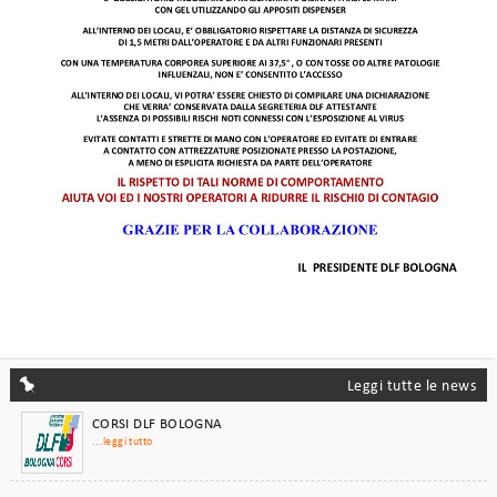
NUOVE PROPOSTE ESTATE 2026
...leggi tutto
Aggiornamento annuale Concessioni di Viaggio per
gli ex dipendenti del Gruppo Ferrovie dello Stato
...leggi tutto
Welfare 2025 riservato Soci Ferrovieri e Pensionati
...leggi tutto
Guida alle convenzioni 2024
...leggi tutto
Corsi Fumetto - illustrazione 2025-2026
...leggi tutto
Leggi tutte le news
CORSI DLF BOLOGNA
...leggi tutto