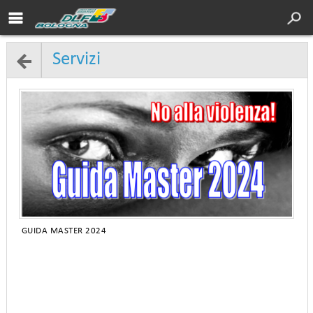
Chi siamo
Turismo
Servizi
Servizi
Cultura
Sport
DLF Nazionale
Area soci
Contatti
GUIDA MASTER 2024
Dove siamo